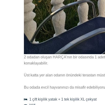
2 odadan oluşan HARÇA’nın bir odasında 1 adet çi
konaklayabilir.
Üst katta yer alan odanın önündeki terastan müsta
Bu odada evcil hayvanınızı da misafir edebiliyoru
1 çift kişilik yatak + 1 tek kişilik XL çekyat