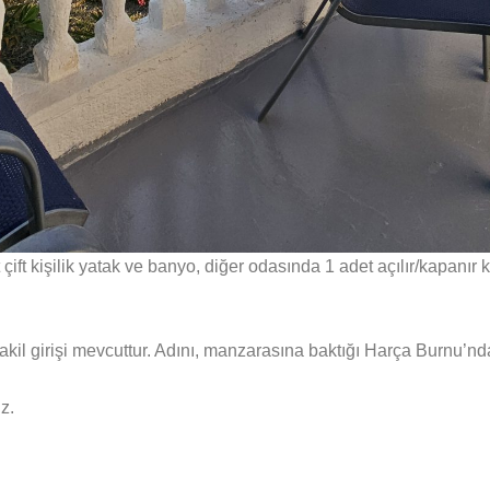
ft kişilik yatak ve banyo, diğer odasında 1 adet açılır/kapanır
kil girişi mevcuttur. Adını, manzarasına baktığı Harça Burnu’nda
z.