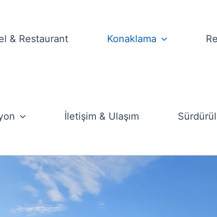
el & Restaurant
Konaklama
Re
ştürülen ana binada, hepsi birbirinden farklı toplam 9 oda bul
yon
İletişim & Ulaşım
Sürdürüle