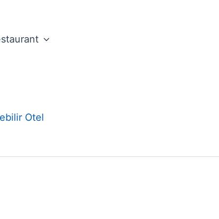
staurant
yola çıkarak sürdürülebilir otel olma yolunda ilk
bilir Otel
an sürecin birinci aşamasını uygulayan ilk