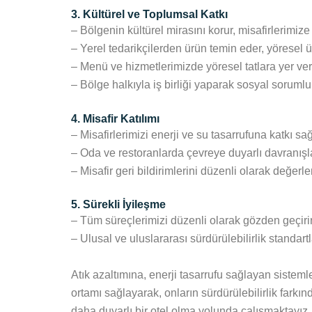
3. Kültürel ve Toplumsal Katkı
– Bölgenin kültürel mirasını korur, misafirlerimize t
– Yerel tedarikçilerden ürün temin eder, yöresel ür
– Menü ve hizmetlerimizde yöresel tatlara yer veri
– Bölge halkıyla iş birliği yaparak sosyal sorumlulu
4. Misafir Katılımı
– Misafirlerimizi enerji ve su tasarrufuna katkı sağl
– Oda ve restoranlarda çevreye duyarlı davranışlar
– Misafir geri bildirimlerini düzenli olarak değerlen
5. Sürekli İyileşme
– Tüm süreçlerimizi düzenli olarak gözden geçirir, 
– Ulusal ve uluslararası sürdürülebilirlik standar
Atık azaltımına, enerji tasarrufu sağlayan sisteml
ortamı sağlayarak, onların sürdürülebilirlik fark
daha duyarlı bir otel olma yolunda çalışmaktayız.