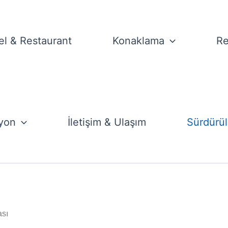
el & Restaurant
Konaklama
Re
 doğal yaşamın korunmasına nasıl katkı sağlayabiliriz” şiarıyla 
yon
İletişim & Ulaşım
Sürdürüle
en 3 aşamalı, toplam 41 kriterin yerine getirilmesiyle tamamlan
ası