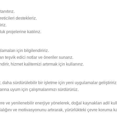
anıtırız.
eticileri destekleriz.
riz.
k projelerine katılırız.
amaları için bilgilendiririz.
ı teşvik edici notlar ve öneriler sunarız.
dirir, hizmet kalitemizi artırmak için kullanırız.
daha sürdürülebilir bir işletme için yeni uygulamalar geliştiririz
tlarına uyum için çalışmalarımızı sürdürürüz.
ere ve yenilenebilir enerjiye yönelerek, doğal kaynakları adil kul
ındalığını ve motivasyonunu artırarak, yürürlükteki çevre koruma 