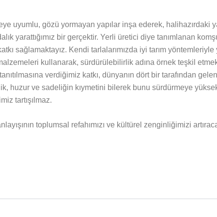
ye uyumlu, gözü yormayan yapılar inşa ederek, halihazırdaki ya
lık yarattığımız bir gerçektir. Yerli üretici diye tanımlanan kom
katkı sağlamaktayız. Kendi tarlalarımızda iyi tarım yöntemleriyle y
malzemeleri kullanarak, sürdürülebilirlik adına örnek teşkil etm
 tanıtılmasına verdiğimiz katkı, dünyanın dört bir tarafından gel
kinlik, huzur ve sadeliğin kıymetini bilerek bunu sürdürmeye yük
imiz tartışılmaz.
anlayışının toplumsal refahımızı ve kültürel zenginliğimizi artır