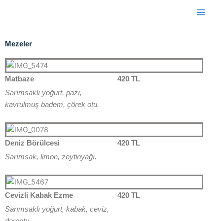
İçeriğe
content
Main
atla
Men
Mezeler
Matbaze
420 TL
Sarımsaklı yoğurt, pazı,
kavrulmuş badem, çörek otu.
Deniz Börülcesi
420 TL
Sarımsak, limon, zeytinyağı.
Cevizli Kabak Ezme
420 TL
Sarımsaklı yoğurt, kabak, ceviz,